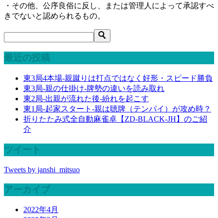
・その他、公序良俗に反し、または管理人によって承認すべ
きでないと認められるもの。
最近の投稿
東3局4本場-親蹴りは打点ではなく好形・スピード勝負
東3局-親の仕掛け-牌勢の違いを読み取れ
東2局-出親が流れた後-紛れを起こす
東1局-起家スタート-親は聴牌（テンパイ）が攻め時？
折りたたみ式全自動麻雀卓【ZD-BLACK-JH】のご紹
介
ツイート
Tweets by janshi_mitsuo
アーカイブ
2022年4月